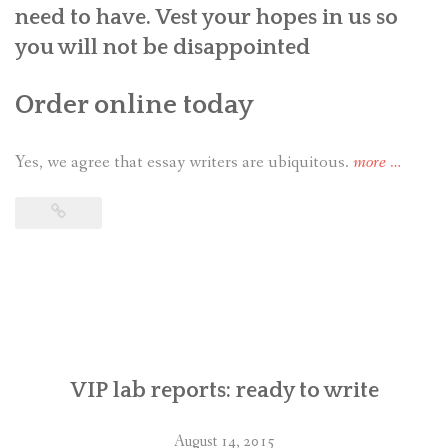
need to have. Vest your hopes in us so
you will not be disappointed
Order online today
Yes, we agree that essay writers are ubiquitous.
more
“Profess
…
term
papers:
prepare
to
write”
VIP lab reports: ready to write
August 14, 2015