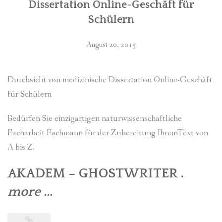
Dissertation Online-Geschäft für
Schülern
August 20, 2015
Durchsicht von medizinische Dissertation Online-Geschäft
für Schülern
Bedürfen Sie einzigartigen naturwissenschaftliche
Facharbeit Fachmann für der Zubereitung IhremText von
A bis Z.
AKADEM – GHOSTWRITER .
more
“Durchsicht
…
von