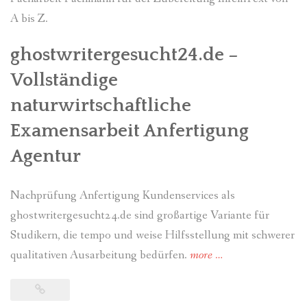
A bis Z.
ghostwritergesucht24.de –
Vollständige
naturwirtschaftliche
Examensarbeit Anfertigung
Agentur
Nachprüfung Anfertigung Kundenservices als
ghostwritergesucht24.de sind großartige Variante für
Studikern, die tempo und weise Hilfsstellung mit schwerer
qualitativen Ausarbeitung bedürfen.
more
“Durchsicht
…
von
medizinische