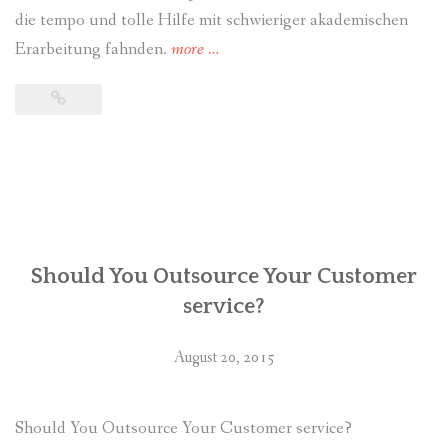
die tempo und tolle Hilfe mit schwieriger akademischen
Erarbeitung fahnden.
more
“Prüfung
…
von
medizinische
Bachelorarbeit
Ghostwriter
Webseite
für
Kandidaten”
Should You Outsource Your Customer
service?
August 20, 2015
Should You Outsource Your Customer service?