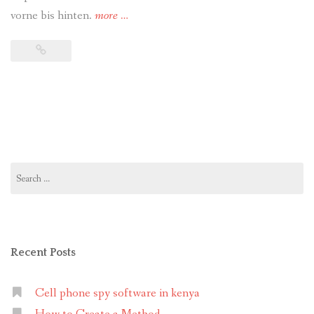
vorne bis hinten.
more
“Rückblick
…
von
naturwirtschaftlicher
Forschungsbericht
Online-
Kundenservice
für
Medizinstudenten”
Search
for:
Recent Posts
Cell phone spy software in kenya