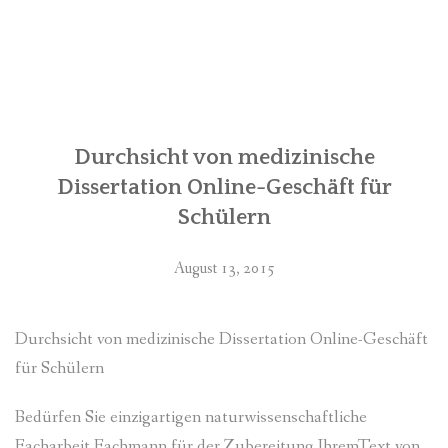
ready
to
write”
Durchsicht von medizinische
Dissertation Online-Geschäft für
Schülern
August 13, 2015
Durchsicht von medizinische Dissertation Online-Geschäft
für Schülern
Bedürfen Sie einzigartigen naturwissenschaftliche
Facharbeit Fachmann für der Zubereitung IhremText von