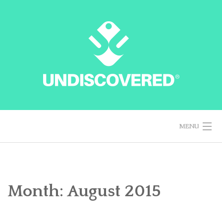
Skip
to
content
MENU
HOME
Month: August 2015